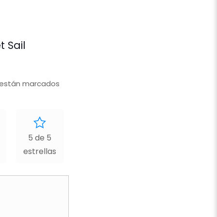
 Sail
 están marcados
5 de 5
estrellas