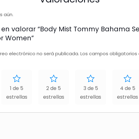
s aún.
o en valorar “Body Mist Tommy Bahama Set
For Women”
rreo electrónico no será publicada.
Los campos obligatorios
1 de 5
2 de 5
3 de 5
4 de 5
estrellas
estrellas
estrellas
estrellas