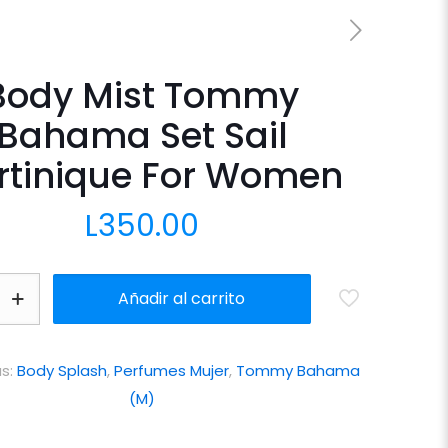
Body Mist Tommy
Bahama Set Sail
rtinique For Women
L
350.00
Añadir al carrito
as:
Body Splash
,
Perfumes Mujer
,
Tommy Bahama
(M)