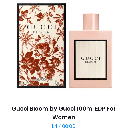
Gucci Bloom by Gucci 100ml EDP For
Women
L
4,400.00