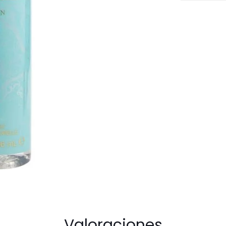
Martinique
For
Women
cantidad
Valoraciones