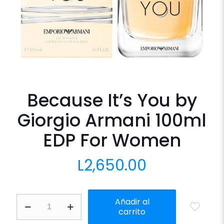
Because It’s You by
Giorgio Armani 100ml
EDP For Women
L
2,650.00
Because
Añadir al
It's
carrito
You