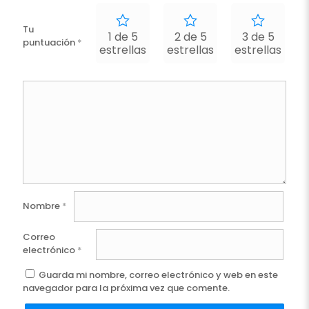
Tu
1 de 5
2 de 5
3 de 5
puntuación
*
estrellas
estrellas
estrellas
e
Nombre
*
Correo
electrónico
*
Guarda mi nombre, correo electrónico y web en este
navegador para la próxima vez que comente.