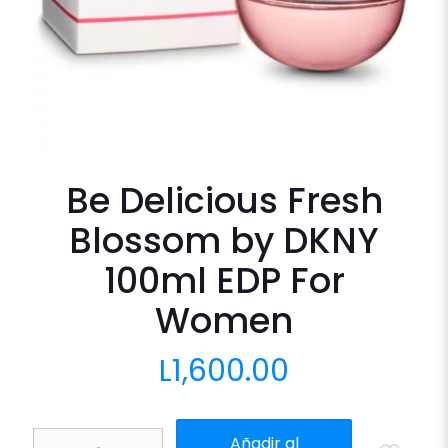
Be Delicious Fresh
Blossom by DKNY
100ml EDP For
Women
L
1,600.00
Be
Añadir al