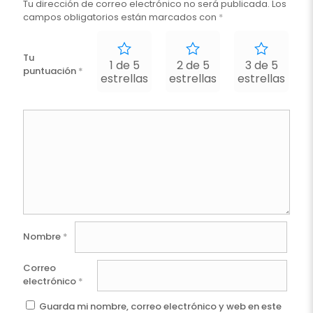
Tu dirección de correo electrónico no será publicada.
Los
campos obligatorios están marcados con
*
Tu
1 de 5
2 de 5
3 de 5
puntuación
*
estrellas
estrellas
estrellas
e
Nombre
*
Correo
electrónico
*
Guarda mi nombre, correo electrónico y web en este