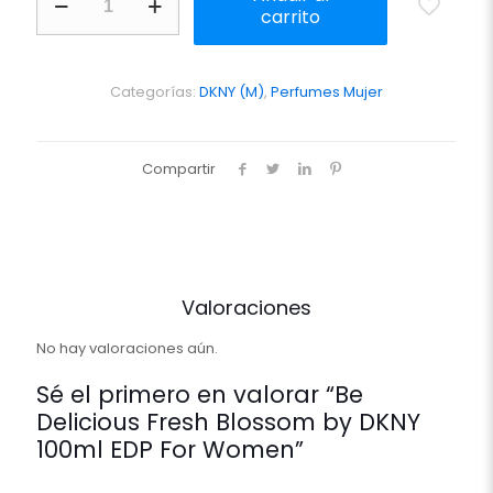
Delicious
carrito
Fresh
Blossom
by
DKNY
Categorías:
DKNY (M)
,
Perfumes Mujer
100ml
EDP
For
Compartir
Women
cantidad
Valoraciones
No hay valoraciones aún.
Sé el primero en valorar “Be
Delicious Fresh Blossom by DKNY
100ml EDP For Women”