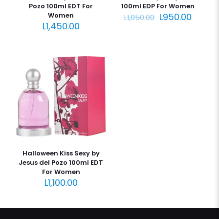
Pozo 100ml EDT For
100ml EDP For Women
El
El
Women
L
950.00
L
1,050.00
precio
preci
L
1,450.00
original
actua
era:
es:
L1,050.00.
L950.0
Halloween Kiss Sexy by
Jesus del Pozo 100ml EDT
For Women
L
1,100.00