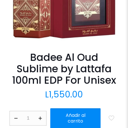
Badee Al Oud
Sublime by Lattafa
100ml EDP For Unisex
L
1,550.00
Badee
Añadir al
Al
carrito
Oud