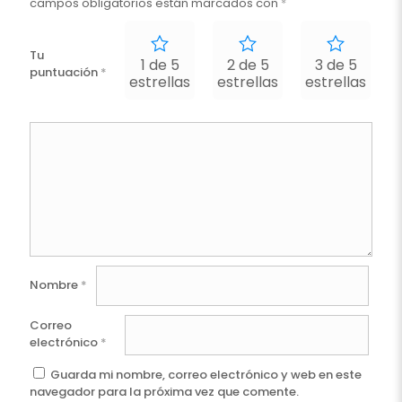
campos obligatorios están marcados con
*
Tu
1 de 5
2 de 5
3 de 5
puntuación
*
estrellas
estrellas
estrellas
e
Nombre
*
Correo
electrónico
*
Guarda mi nombre, correo electrónico y web en este
navegador para la próxima vez que comente.