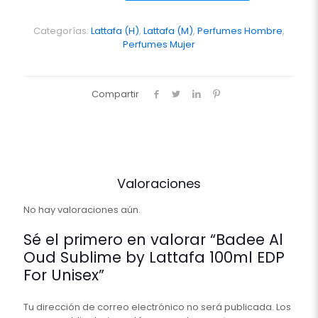
Sublime
by
Lattafa
Categorías:
Lattafa (H)
,
Lattafa (M)
,
Perfumes Hombre
,
100ml
Perfumes Mujer
EDP
For
Unisex
Compartir
cantidad
Valoraciones
No hay valoraciones aún.
Sé el primero en valorar “Badee Al
Oud Sublime by Lattafa 100ml EDP
For Unisex”
Tu dirección de correo electrónico no será publicada.
Los