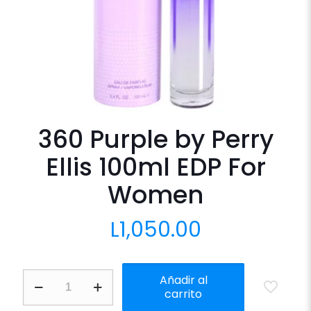
360 Purple by Perry
Ellis 100ml EDP For
Women
L
1,050.00
360
Añadir al
Purple
carrito
by