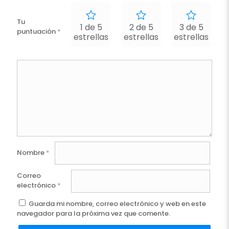
Tu
1 de 5
2 de 5
3 de 5
puntuación
*
estrellas
estrellas
estrellas
e
Nombre
*
Correo
electrónico
*
Guarda mi nombre, correo electrónico y web en este
navegador para la próxima vez que comente.