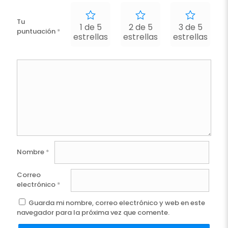
Tu
1 de 5
2 de 5
3 de 5
puntuación
*
estrellas
estrellas
estrellas
e
Nombre
*
Correo
electrónico
*
Guarda mi nombre, correo electrónico y web en este
navegador para la próxima vez que comente.