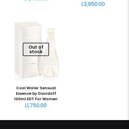
L
3,950.00
Out of
stock
Cool Water Sensual
Essence by Davidoff
100ml EDT For Women
L
1,750.00