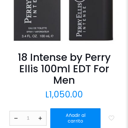
18 Intense by Perry
Ellis 100ml EDT For
Men
L
1,050.00
18
Añadir al
Intense
carrito
by