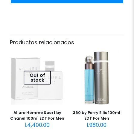
Productos relacionados
Out of
stock
Allure Homme Sport by
360 by Perry Ellis 100ml
Chanel 100ml EDT For Men
EDT For Men
L
4,400.00
L
980.00