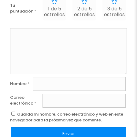
Tu
1 de 5
2 de 5
3 de 5
puntuación
*
estrellas
estrellas
estrellas
e
Nombre
*
Correo
electrónico
*
Guarda mi nombre, correo electrónico y web en este
navegador para la próxima vez que comente.